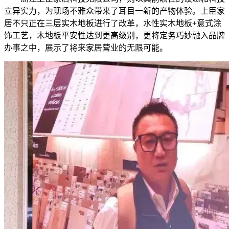
立异实力，为现场不雅众带来了耳目一新的产物体验。上臣家
居不只正在三层实木地板进行了改革，水性实木地板+意式涂
饰工艺，木地板平安性达到更高级别，更将定务巧妙融入品牌
办事之中，展示了将来家居营业的无限可能。