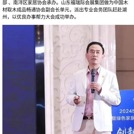
部 、南浔区家居协会承办。山东福瑞际会展集团做为中国木
材取木成品畅通协会副会长单元，派出专业会务团队赶赴湖
州，以优良办事帮力大会成功举办。