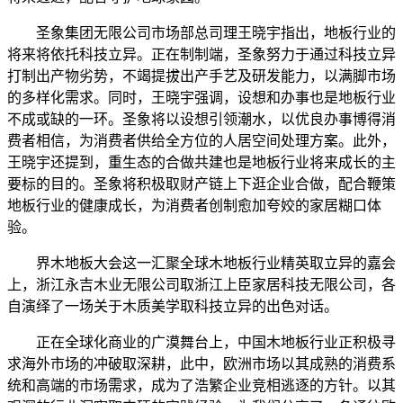
圣象集团无限公司市场部总司理王晓宇指出，地板行业的
将来将依托科技立异。正在制制端，圣象努力于通过科技立异
打制出产物劣势，不竭提拔出产手艺及研发能力，以满脚市场
的多样化需求。同时，王晓宇强调，设想和办事也是地板行业
不成或缺的一环。圣象将以设想引领潮水，以优良办事博得消
费者相信，为消费者供给全方位的人居空间处理方案。此外，
王晓宇还提到，重生态的合做共建也是地板行业将来成长的主
要标的目的。圣象将积极取财产链上下逛企业合做，配合鞭策
地板行业的健康成长，为消费者创制愈加夸姣的家居糊口体
验‌。
界木地板大会这一汇聚全球木地板行业精英取立异的嘉会
上，浙江永吉木业无限公司取浙江上臣家居科技无限公司，各
自演绎了一场关于木质美学取科技立异的出色对话。
正在全球化商业的广漠舞台上，中国木地板行业正积极寻
求海外市场的冲破取深耕，此中，欧洲市场以其成熟的消费系
统和高端的市场需求，成为了浩繁企业竞相逃逐的方针。以其