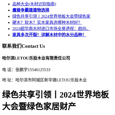
品种大全(木材识别指南)
魔兽争霸建建物选择
绿色共享引领丨2024世界地板大会暨绿色家
硬木？软木？实木家具选哪种木材好？
2024韶华南木材进口市场全景透视：趋向、
家具多次开裂！详解木材中的水分品种！
联系我们
Contact Us
哈尔滨LETOU乐投木业有限责任公司
电 话：张鹏宇15546125533
地 址：哈尔滨市阿城区新华镇LETOU乐投木业
绿色共享引领丨2024世界地板
大会暨绿色家居财产