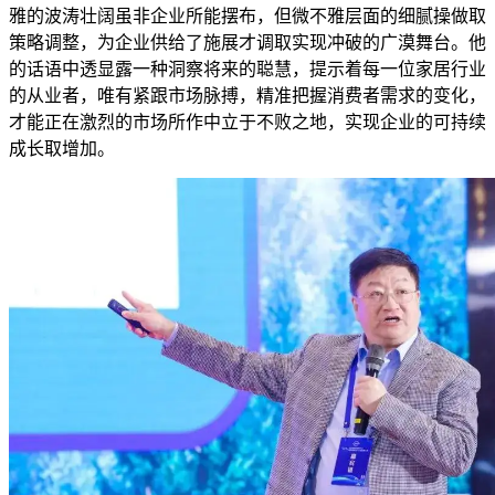
雅的波涛壮阔虽非企业所能摆布，但微不雅层面的细腻操做取
策略调整，为企业供给了施展才调取实现冲破的广漠舞台。他
的话语中透显露一种洞察将来的聪慧，提示着每一位家居行业
的从业者，唯有紧跟市场脉搏，精准把握消费者需求的变化，
才能正在激烈的市场所作中立于不败之地，实现企业的可持续
成长取增加。