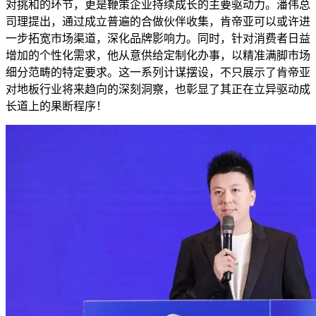
对挑和的环节，更是鞭策企业持续成长的主要驱动力。潘伟总
司理提出，通过成立普遍的合做伙伴收集，肯帝亚可以或许进
一步拓宽市场渠道，深化品牌影响力。同时，针对消费者日益
增加的个性化需求，他从意供给定制化办事，以精准满脚市场
细分范畴的特定要求。这一系列计谋摆设，不只展示了肯帝亚
对地板行业将来趋向的深刻洞察，也彰显了其正在立异驱动成
长道上的果断程序！