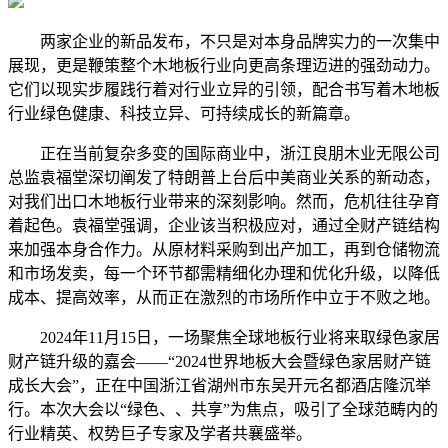
两家企业的新品发布，不只是对本身品牌实力的一次集中
展现，更是鞭策整个木地板行业向更高条理迈进的强劲动力。
它们以现实步履践行着对行业立异的引领，配合书写着木地板
行业绿色健康、科技立异、可持续成长的新篇章。
正在当前复杂多变的国际商业中，浙江良朋木业无限公司
总监袁福堂深切阐发了特朗普上台后中美商业关系的新动态，
对我们出口木地板行业带来的深刻影响。然而，危机往往孕育
着起色。袁福堂强调，企业该当积极应对，通过全财产链结构
来加强本身合作力。从原材料采购到出产加工，再到仓储物流
和市场发卖，每一个环节都需精细化办理和优化升级，以降低
成本、提高效率，从而正在激烈的市场所作中立于不败之地。
2024年11月15日，一场聚焦全球地板行业将来取绿色家居
财产链升级的嘉会——“2024世界地板大会暨绿色家居财产链
成长大会”，正在中国浙江省湖州市东吴开元名都酒店隆沉举
行。本次大会以“绿色、、共享”为焦点，吸引了全球范畴内的
行业精英、权势巨子专家及学者共襄盛举。