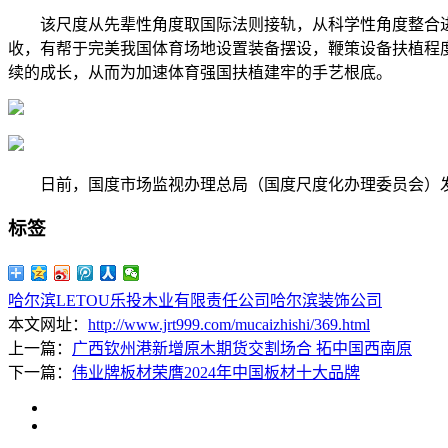
该尺度从先辈性角度取国际法则接轨，从科学性角度整合进入G
收，有帮于完美我国体育场地设置装备摆设，鞭策设备扶植程
续的成长，从而为加速体育强国扶植建牢的手艺根底。
日前，国度市场监视办理总局（国度尺度化办理委员会）发布中
标签
哈尔滨LETOU乐投木业有限责任公司
哈尔滨装饰公司
本文网址：
http://www.jrt999.com/mucaizhishi/369.html
上一篇：
广西钦州港新增原木期货交割场合 拓中国西南原
下一篇：
伟业牌板材荣膺2024年中国板材十大品牌