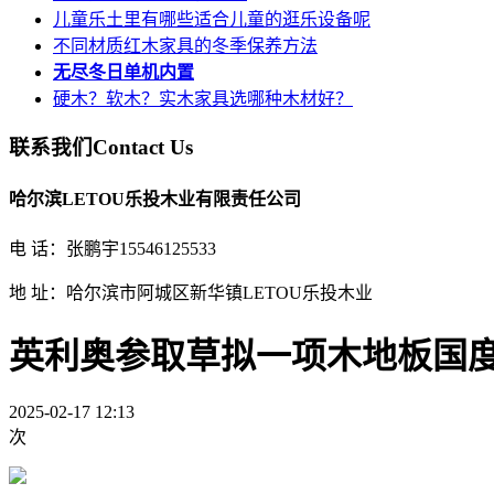
儿童乐土里有哪些适合儿童的逛乐设备呢
不同材质红木家具的冬季保养方法
无尽冬日单机内置
硬木？软木？实木家具选哪种木材好？
联系我们
Contact Us
哈尔滨LETOU乐投木业有限责任公司
电 话：张鹏宇15546125533
地 址：哈尔滨市阿城区新华镇LETOU乐投木业
英利奥参取草拟一项木地板国
2025-02-17 12:13
次