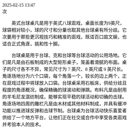
2025-02-15 13:47
次
英式台球桌凡是用于英式八球逛戏，桌面长度为9英尺，
球袋相对较小，球的尺寸和分量也取其他台球桌有所分歧。它
次要用于那些更沉视技巧和精准的逛戏，既适百口庭文娱，也
适合正式角逐，挑和性十脚。
台球桌是用于台球、克和台球等台球活动的公用场地。它
们是凡是由石板制成的大型矩形桌子，笼盖着滑腻的布面。桌
子的尺寸各不不异，常见尺寸为 7 英尺、8 英尺或 9 英尺长。
角逐场地分为六个口袋，每个角落一个，较长的边上两个，正
在逛戏过程中将球放入口袋。台球桌采用石板床，供给分歧且
程度的角逐概况，确保精确的球滚动和弹跳。布料凡是由耐用
的羊毛尼龙混纺制成，能够实现平稳的球活动和切确的击球。
角逐场地四周的雕栏凡是由木材或其他材料制成，并具有缓冲
功能以推进球反弹和击球节制。台球桌为台球活动快乐喜爱者
供给了一个地方平台，让他们正在社交或合作中享受各类逛戏
并考验本人的技术。