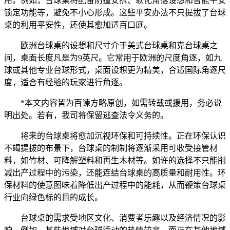
用。例如，台球桌将配备防撞安拆、软化角落设想和智能平安
锁定功能等，避免不小心形成。这些平安办法不只提拔了台球
桌的利用平安性，还使其愈加适百口庭。
欧洲台球桌的设想和尺寸介于美式台球桌和克台球桌之
间，桌面长度凡是为9英尺。它常用于欧洲的尺度角逐，如九
球或其他专业台球形式，桌面设想更为精美，合适国际角逐尺
度，适合有经验的玩家进行角逐。
*本文内容皆为百谏方略原创，如需转载或援用，务必说
明出处。若有，我司将保留逃查法令义务的。
将来的台球桌将愈加沉视环保和可持续性。正在环保认识
不竭提拔的布景下，台球桌的制制将逐渐采用可收受接管材
料，如竹材、可降解塑料和再生木材等。如许的选择不只能削
减出产过程中的污染，还能连结台球桌的高质量和耐用性。环
保材料的使意图味着降低出产过程中的能耗，从而鞭策台球桌
行业向绿色标的目的成长。
台球桌的需求受地区文化、消费者乐趣以及经济情况的影