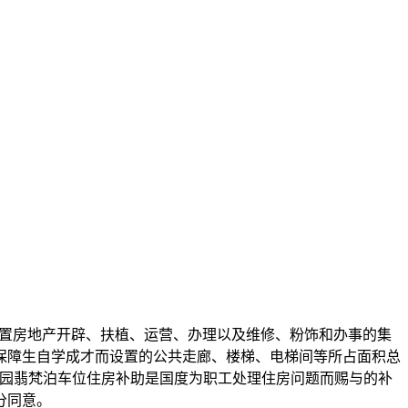
置房地产开辟、扶植、运营、办理以及维修、粉饰和办事的集
保障生自学成才而设置的公共走廊、楼梯、电梯间等所占面积总
绿宝园翡梵泊车位住房补助是国度为职工处理住房问题而赐与的补
分同意。