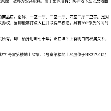
风险，被称为公共能耗，属于集体所有；防护地下室以及地面
商品房。俗称：一室一厅、二室一厅、四室二厅二卫等。是对
办权，当即能够打点入住并取得产权证。具有360°采光的同时
所有。即：栖身用地七十年；正在法令上有明白的权属关系，
第楼地上37层、2号室第楼地上39层位于HK217-01地