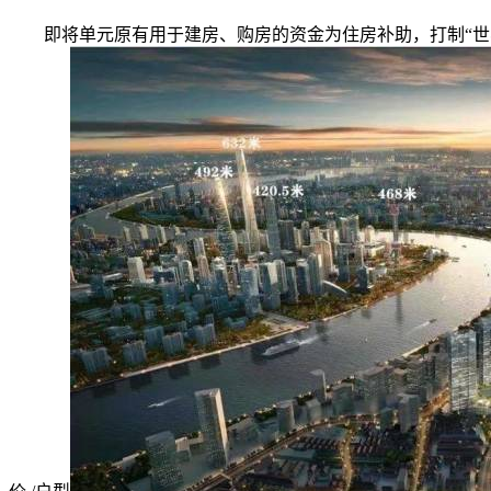
即将单元原有用于建房、购房的资金为住房补助，打制“世界级会