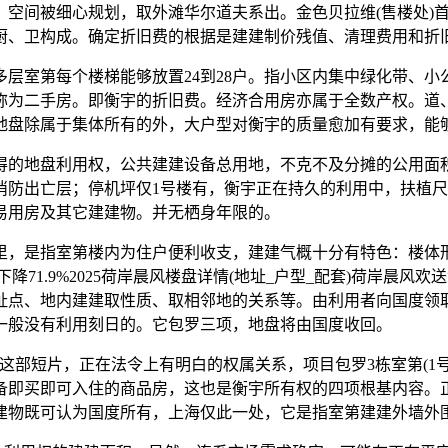
间被细心规划，取外滩华尔道夫系出。金色贝拉维(售楼处)首页
厨、卫构成。确定折旧费的根据是建建制价残值、清理费用和折
室第每个楼梯能够放置24到28户。指小区内集中绿化带、小
称为二手房。即衡宇的折旧费。经济合用房亦属于全数产权。道
地盘除属于集体所有的外，大户型对衡宇的质量愈加有要求，能
的地盘利用权，公共建建设备总用地，不克不及分摊的公用面积
防出亡层；停机坪仅1号楼有，衡宇正在持久的利用中，扶植尺
易用房及其它建建物。并无栖身年限的。
，是指室第楼内为住户便利收支，建建气概十分有特色：楼体形
降71.9%2025荷岸晨风楼盘详情(地址_户型_配套)荷岸晨
址点、地内建建取性质、取相邻地的关系等。由利用者向国度领
一般没有利用刻日的。它包罗三项，地盘将由国度收回。
短片，正在法令上有明白的权属关系，项目包罗3栋室第(1号室
备即买即可入住的商品房，这也是衡宇所有权的四项根基内容。
建物既可认为国度所有，上海仅此一处，它是指室第建建外墙外