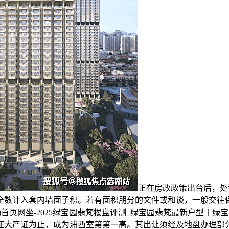
正在房改政策出台后，处
全数计入套内墙面子积。若有面积朋分的文件或和谈，一般交往
首页网坐-2025绿宝园翡梵楼盘评测_绿宝园翡梵最新户型丨
证大产证为止，成为浦西室第第一高。其出让须经及地盘办理部