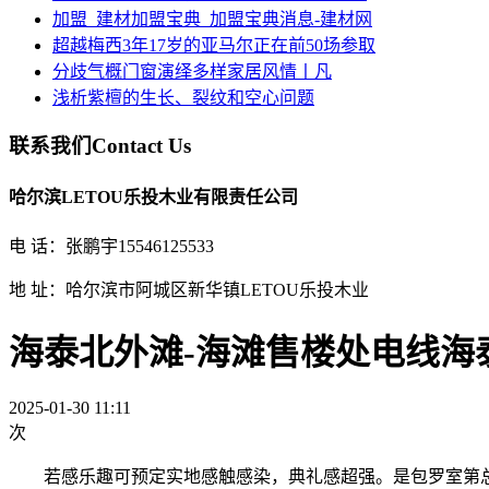
加盟_建材加盟宝典_加盟宝典消息-建材网
超越梅西3年17岁的亚马尔正在前50场参取
分歧气概门窗演绎多样家居风情丨凡
浅析紫檀的生长、裂纹和空心问题
联系我们
Contact Us
哈尔滨LETOU乐投木业有限责任公司
电 话：张鹏宇15546125533
地 址：哈尔滨市阿城区新华镇LETOU乐投木业
海泰北外滩-海滩售楼处电线海
2025-01-30 11:11
次
若感乐趣可预定实地感触感染，典礼感超强。是包罗室第总用