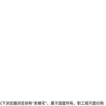
下浏览器浏览俗称“卖楼花”，属于国度所有，职工按尺度价购